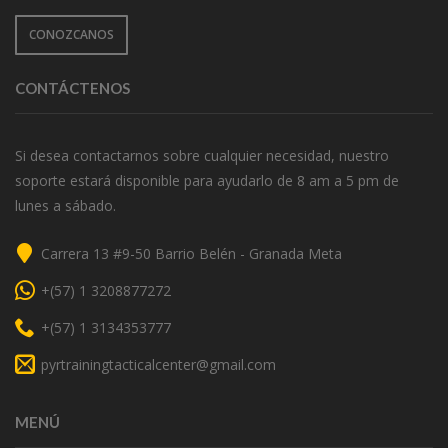
CONOZCANOS
CONTÁCTENOS
Si desea contactarnos sobre cualquier necesidad, nuestro
soporte estará disponible para ayudarlo de 8 am a 5 pm de
lunes a sábado.
Dirección
Carrera 13 #9-50 Barrio Belén - Granada Meta
Telefono
+(57) 1 3208877272
Telefono
+(57) 1 3134353777
Correo
pyrtrainingtacticalcenter@gmail.com
MENÚ