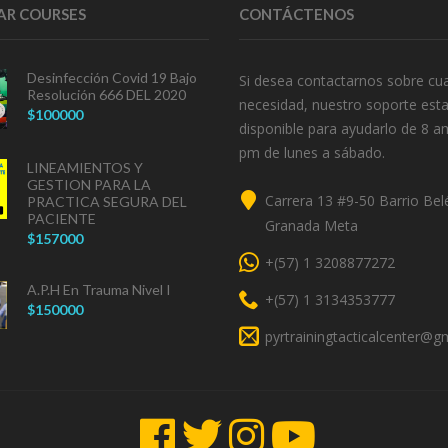
AR COURSES
CONTÁCTENOS
Desinfección Covid 19 Bajo
Si desea contactarnos sobre cua
Resolución 666 DEL 2020
necesidad, nuestro soporte est
$100000
disponible para ayudarlo de 8 a
pm de lunes a sábado.
LINEAMIENTOS Y
GESTION PARA LA
Dirección
Carrera 13 #9-50 Barrio Bel
PRACTICA SEGURA DEL
PACIENTE
Granada Meta
$157000
Telefono
+(57) 1 3208877272
A.P.H En Trauma Nivel I
Telefono
+(57) 1 3134353777
$150000
Correo
pyrtrainingtacticalcenter@g