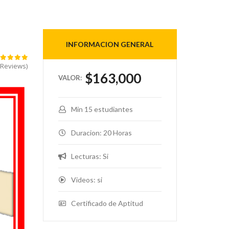
INFORMACION GENERAL
star
star
star
star
star
 Reviews)
$163,000
Min 15 estudiantes
Duracion: 20 Horas
Lecturas: Si
Videos: si
Certificado de Aptitud