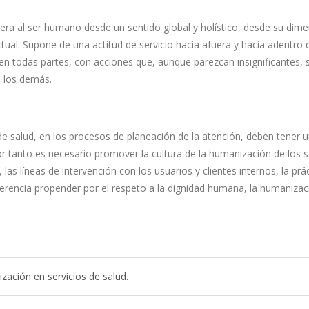
dera al ser humano desde un sentido global y holístico, desde su dim
lectual. Supone de una actitud de servicio hacia afuera y hacia adentro 
en todas partes, con acciones que, aunque parezcan insignificantes, s
e los demás.
de salud, en los procesos de planeación de la atención, deben tener 
r tanto es necesario promover la cultura de la humanización de los se
 las líneas de intervención con los usuarios y clientes internos, la prá
 gerencia propender por el respeto a la dignidad humana, la humanizaci
zación en servicios de salud.