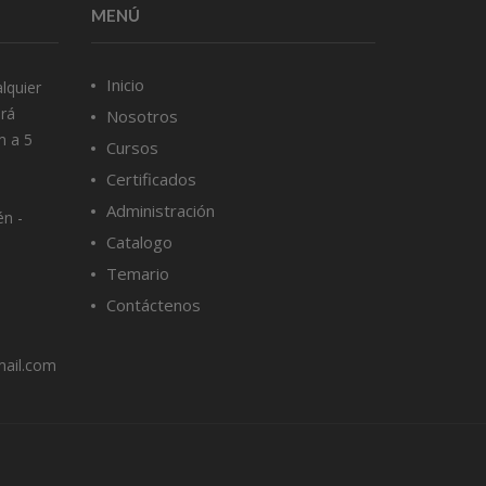
MENÚ
Inicio
lquier
ará
Nosotros
m a 5
Cursos
Certificados
Administración
én -
Catalogo
Temario
Contáctenos
mail.com