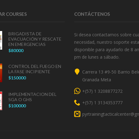
AR COURSES
CONTÁCTENOS
BRIGADISTA DE
Si desea contactarnos sobre cua
EVACUACIÓN Y RESCATE
necesidad, nuestro soporte est
EN EMERGENCIAS
disponible para ayudarlo de 8 a
$80000
pm de lunes a sábado.
CONTROL DEL FUEGO EN
Dirección
LA FASE INCIPIENTE
Carrera 13 #9-50 Barrio Bel
$150000
Granada Meta
Telefono
+(57) 1 3208877272
IMPLEMENTACION DEL
SGA O GHS
Telefono
+(57) 1 3134353777
$100000
Correo
pyrtrainingtacticalcenter@g