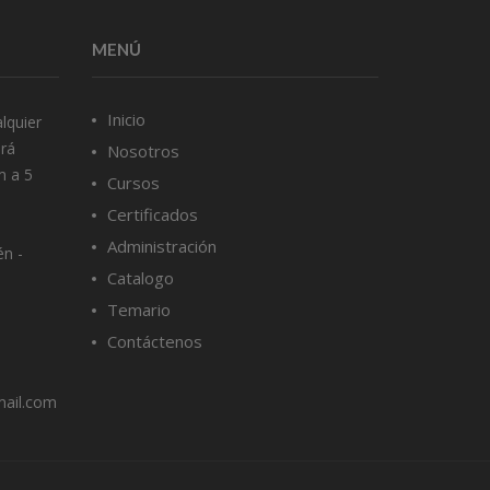
MENÚ
Inicio
lquier
ará
Nosotros
m a 5
Cursos
Certificados
Administración
én -
Catalogo
Temario
Contáctenos
mail.com