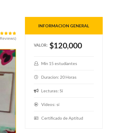
INFORMACION GENERAL
star
star
star
star
star
 Reviews)
$120,000
Min 15 estudiantes
Duracion: 20 Horas
Lecturas: Si
Videos: si
Certificado de Aptitud