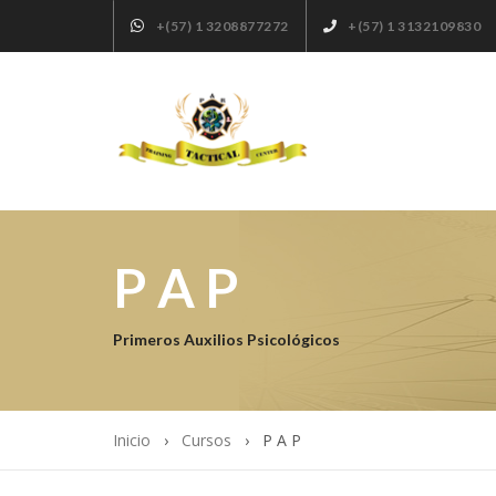
+(57) 1 3208877272
+(57) 1 3132109830
P A P
Primeros Auxilios Psicológicos
Inicio
Cursos
P A P