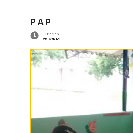
P A P
Duracion
20 HORAS